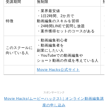
受講期間
無制限
無
・業界最安値
・1日2時間、2か月で
・
特徴
動画編集のスキルを習得
・
・24時間LINEで質問し放題
・
・案件獲得セットのコースがある
・動画編集初心者
・動画編集者を
このスクールに
・
副業にしたい人
向いている人
・
・YouTubeでの動画編集や
ショート動画の作成を考えている人
Movie Hacks公式サイト
スポンサーリンク
Movie Hacks(ムービーハックス)｜オンライン動画編集講
座の申し込み