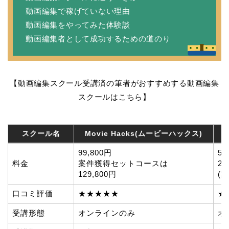
動画編集で稼げていない理由
動画編集をやってみた体験談
動画編集者として成功するための道のり
【動画編集スクール受講済の筆者がおすすめする動画編集
スクールはこちら】
スクール名
Movie Hacks(ムービーハックス)
スクール名
Movie Hacks(ムービーハックス)
99,800円
5
料金
案件獲得セットコースは
22
129,800円
(
口コミ評価
★★★★★
★
受講形態
オンラインのみ
オ