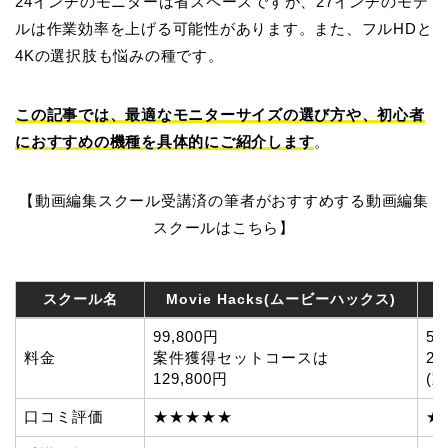
24インチのモニターは省スペースですが、27インチのモデ
ルは作業効率を上げる可能性があります。また、フルHDと
4Kの選択肢も悩みの種です。
この記事では、最適なモニターサイズの選び方や、初心者
におすすめの機種を具体的にご紹介します
。
【動画編集スクール受講済の筆者がおすすめする動画編集
スクールはこちら】
スクール名
Movie Hacks(ムービーハックス)
スクール名
Movie Hacks(ムービーハックス)
99,800円
5
料金
案件獲得セットコースは
22
129,800円
(
口コミ評価
★★★★★
★