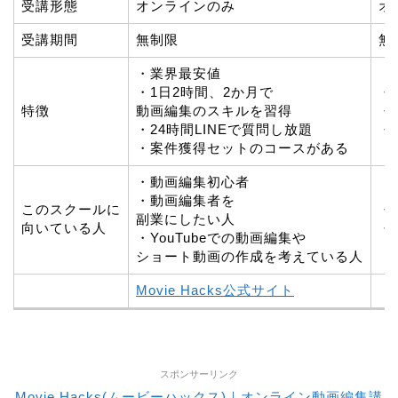
受講形態
オンラインのみ
オ
受講期間
無制限
無
・業界最安値
・1日2時間、2か月で
・
特徴
動画編集のスキルを習得
・
・24時間LINEで質問し放題
・
・案件獲得セットのコースがある
・動画編集初心者
・動画編集者を
このスクールに
・
副業にしたい人
向いている人
・
・YouTubeでの動画編集や
ショート動画の作成を考えている人
Movie Hacks公式サイト
スポンサーリンク
Movie Hacks(ムービーハックス)｜オンライン動画編集講