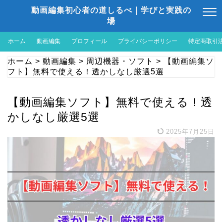
動画編集初心者の道しるべ｜学びと実践の
場
ホーム
動画編集
プロフィール
プライバシーポリシー
特定商取引
ホーム
>
動画編集
>
周辺機器・ソフト
>
【動画編集ソ
フト】無料で使える！透かしなし厳選5選
【動画編集ソフト】無料で使える！透
かしなし厳選5選
2025年7月25日