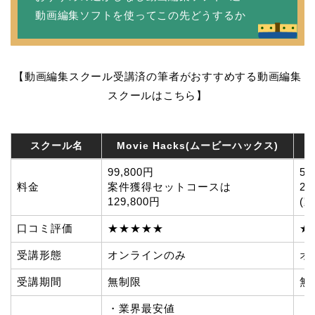
動画編集ソフトを使ってこの先どうするか
【動画編集スクール受講済の筆者がおすすめする動画編集
スクールはこちら】
スクール名
Movie Hacks(ムービーハックス)
スクール名
Movie Hacks(ムービーハックス)
99,800円
5
料金
案件獲得セットコースは
22
129,800円
(
口コミ評価
★★★★★
★
受講形態
オンラインのみ
オ
受講期間
無制限
無
・業界最安値