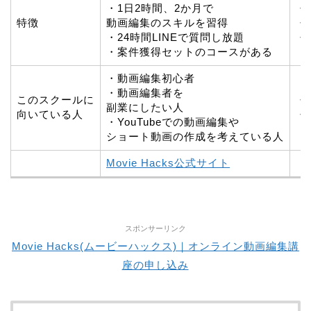
・1日2時間、2か月で
・
特徴
動画編集のスキルを習得
・
・24時間LINEで質問し放題
・
・案件獲得セットのコースがある
・動画編集初心者
・動画編集者を
このスクールに
・
副業にしたい人
向いている人
・
・YouTubeでの動画編集や
ショート動画の作成を考えている人
Movie Hacks公式サイト
スポンサーリンク
Movie Hacks(ムービーハックス)｜オンライン動画編集講
座の申し込み