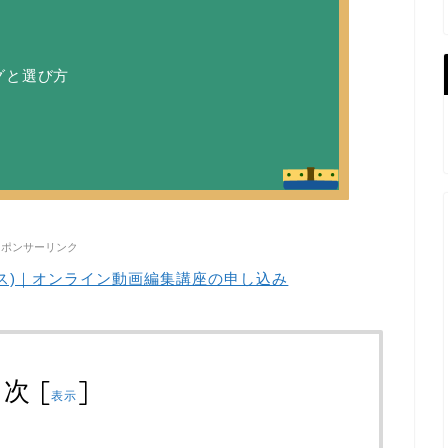
グと選び方
スポンサーリンク
ハックス)｜オンライン動画編集講座の申し込み
目次
[
]
表示