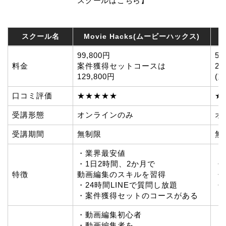
スクールはこちら】
スクール名
Movie Hacks(ムービーハックス)
スクール名
Movie Hacks(ムービーハックス)
99,800円
5
料金
案件獲得セットコースは
22
129,800円
(
口コミ評価
★★★★★
★
受講形態
オンラインのみ
オ
受講期間
無制限
無
・業界最安値
・1日2時間、2か月で
・
特徴
動画編集のスキルを習得
・
・24時間LINEで質問し放題
・
・案件獲得セットのコースがある
・動画編集初心者
・動画編集者を