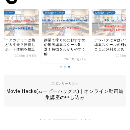
編集スクール
動画編集スクール
動画編集スクール
ナビーアカデミーは難
副業で稼ぐのにおすすめ
デジハクはやばい？
いけど大丈夫？挫折し
の動画編集スクール5
編集スクールの料金
いサポート体制を検証
選！特徴をわかりやすく
コミと評判まとめ
解...
2025年11月3日
2025年2
2025年3月24日
スポンサーリンク
Movie Hacks(ムービーハックス)｜オンライン動画編
集講座の申し込み